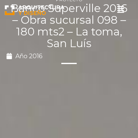
Ir
Banco Superville 2016
Menu
al
– Obra sucursal 098 –
contenido
180 mts2 – La toma,
San Luís
Año
2016