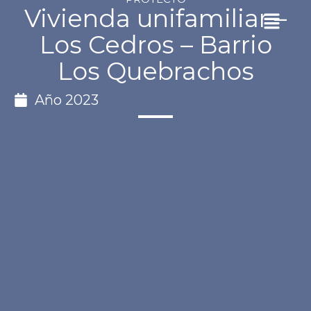
Ir
Vivienda unifamiliar –
Menu
al
Los Cedros – Barrio
contenido
Los Quebrachos
Año
2023